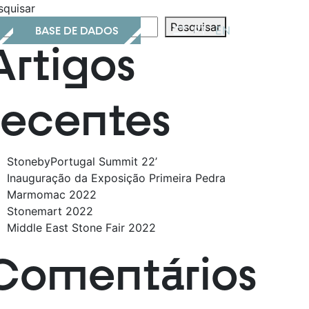
squisar
Pesquisar
BASE DE DADOS
PT
EN
Artigos
recentes
StonebyPortugal Summit 22’
Inauguração da Exposição Primeira Pedra
Marmomac 2022
Stonemart 2022
Middle East Stone Fair 2022
Comentários