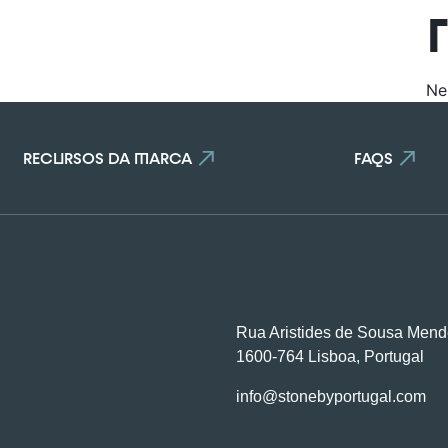
o número máximo de pedras do co
Ne
Para ver e editar a sua seleção, aceda à página do comparado
RECURSOS DA MARCA
FAQS
VER COMPARADOR
VOLTAR
Rua Aristides de Sousa Mend
1600-764 Lisboa, Portugal
info@stonebyportugal.com