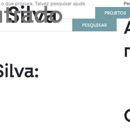
 Silva
trado
o que procura. Talvez pesquisar ajude.
Pe
PROJETOS
Silva: