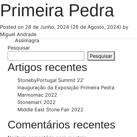
Navegação nos
Primeira Pedra
VOLTAR
Posts
Posted on
28 de Junho, 2024
(26 de Agosto, 2024)
by
Cluster Portugal Mineral Resources
Miguel Andrade
Assimagra
Pesquisar
Pesquisar
Artigos recentes
StonebyPortugal Summit 22’
Inauguração da Exposição Primeira Pedra
Marmomac 2022
Stonemart 2022
Middle East Stone Fair 2022
Comentários recentes