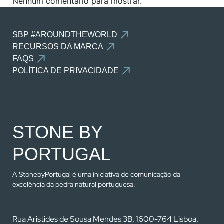
Nenhum comentário para mostrar.
SBP #AROUNDTHEWORLD
Atingiu o número máximo de
RECURSOS DA MARCA
FAQS
pedras do comparador!
POLÍTICA DE PRIVACIDADE
Para ver e editar a sua seleção, aceda à página
do comparador
STONE BY
VER COMPARADOR
PORTUGAL
VOLTAR
A StonebyPortugal é uma iniciativa de comunicação da
excelência da pedra natural portuguesa.
Rua Aristides de Sousa Mendes 3B, 1600-764 Lisboa,