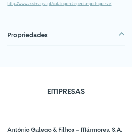
http://www.assimagra.pt/catalogo-da-pedra-portuguesa/
Atingiu o número máximo de
pedras do comparador!
Propriedades
Para ver e editar a sua seleção, aceda à página
do comparador
VER COMPARADOR
VOLTAR
EMPRESAS
António Galego & Filhos – Mármores, S.A.