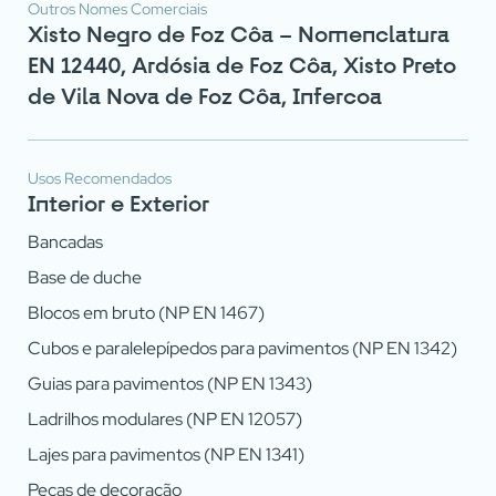
Outros Nomes Comerciais
Xisto Negro de Foz Côa – Nomenclatura
EN 12440, Ardósia de Foz Côa, Xisto Preto
de Vila Nova de Foz Côa, Infercoa
Usos Recomendados
Interior e Exterior
Bancadas
Base de duche
Atingiu o número máximo de
Blocos em bruto (NP EN 1467)
pedras do comparador!
Cubos e paralelepípedos para pavimentos (NP EN 1342)
Para ver e editar a sua seleção, aceda à página
Guias para pavimentos (NP EN 1343)
do comparador
Ladrilhos modulares (NP EN 12057)
Lajes para pavimentos (NP EN 1341)
VER COMPARADOR
Peças de decoração