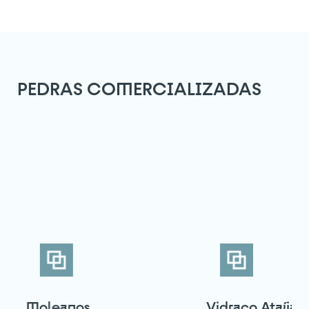
PEDRAS COMERCIALIZADAS
Atingiu o número máximo de
pedras do comparador!
Para ver e editar a sua seleção, aceda à página
do comparador
VER COMPARADOR
VOLTAR
Moleanos
Vidraço Ataíja 