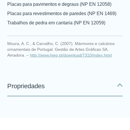
Placas para pavimentos e degraus (NP EN 12058)
pedras do comparador!
Placas para revestimentos de paredes (NP EN 1469)
Para ver e editar a sua seleção, aceda à
Trabalhos de pedra em cantaria (NP EN 12059)
página do comparador
Moura, A. C., & Carvalho, C. (2007). Mármores e calcários
VER COMPARADOR
ornamentais de Portugal. Gestão de Artes Gráficas SA,
Amadora. –
http://www.lneg.pt/download/7310/index.html
VOLTAR
Propriedades