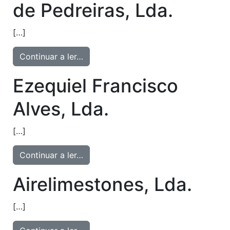
de Pedreiras, Lda.
Atingiu o número máximo de
[…]
pedras do comparador!
Continuar a ler…
Para ver e editar a sua seleção, aceda à página
do comparador
Ezequiel Francisco
Alves, Lda.
VER COMPARADOR
VOLTAR
[…]
Continuar a ler…
Airelimestones, Lda.
[…]