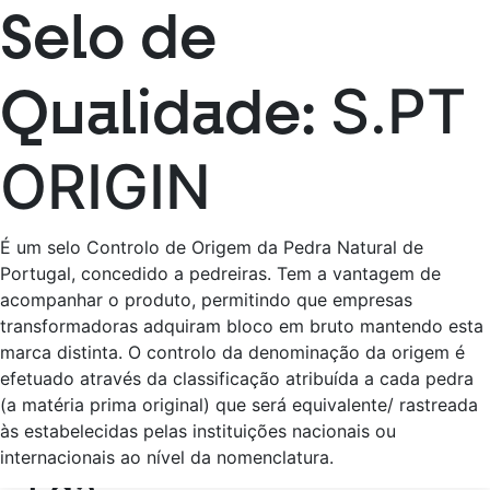
Teste
Selo de
VOLTAR
Qualidade:
S.PT
[searchandfilter fields="search,category,post_tag"]
SOLANCIS –
ORIGIN
Sociedade
Exploradora de
É um selo Controlo de Origem da Pedra Natural de
Pedreiras, S.A
Portugal, concedido a pedreiras. Tem a vantagem de
acompanhar o produto, permitindo que empresas
transformadoras adquiram bloco em bruto mantendo esta
[…]
marca distinta. O controlo da denominação da origem é
efetuado através da classificação atribuída a cada pedra
Continuar a ler…
(a matéria prima original) que será equivalente/ rastreada
Silaco Natural Stones,
às estabelecidas pelas instituições nacionais ou
internacionais ao nível da nomenclatura.